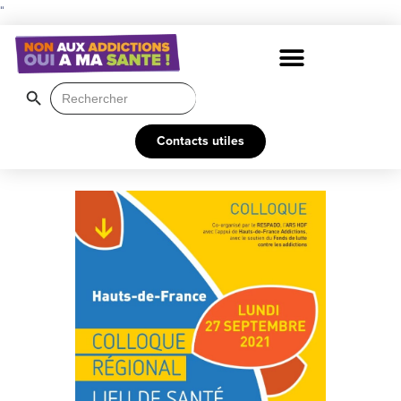
"
Search Button
Search
for:
Contacts utiles