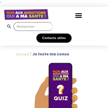
"
Search Button
Search
for:
Contacts utiles
Accueil
/
Je teste ma conso