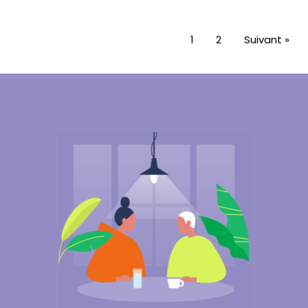
1
2
Suivant »