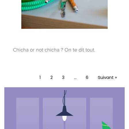
Chicha or not chicha ? On te dit tout.
1
2
3
…
6
Suivant »