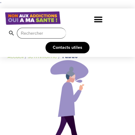
"
Search Button
Search
for:
Contacts utiles
Accueil
/
Je m’informe
/
Tabac