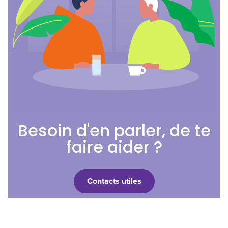
Besoin d'en parler, de te
faire aider ?
Contacts utiles