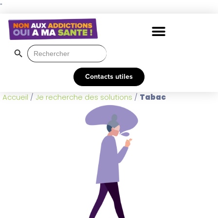
"
Search Button
Search
for:
Contacts utiles
Accueil
/
Je recherche des solutions
/
Tabac