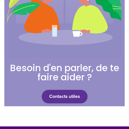
Besoin d'en parler, de te
faire aider ?
Contacts utiles