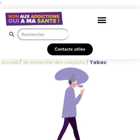
"
Search Button
Search
for:
Contacts utiles
Accueil
/
Je recherche des solutions
/
Tabac