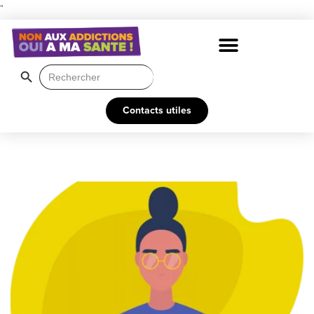
"
Search Button
Search
for:
Contacts utiles