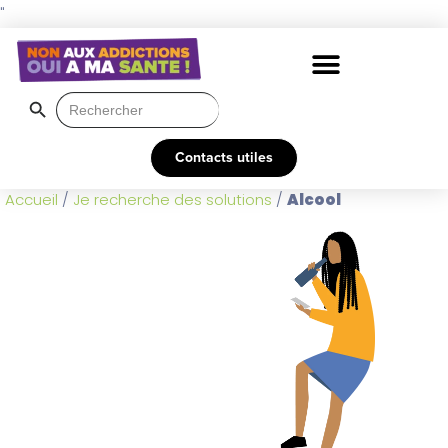
"
Search Button
Search
for:
Contacts utiles
Accueil
/
Je recherche des solutions
/
Alcool