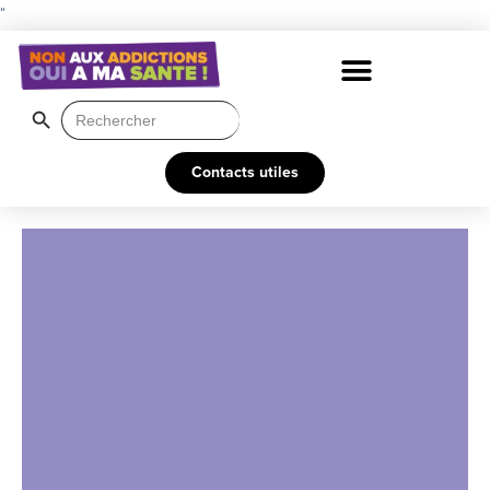
"
Search Button
Search
for:
Contacts utiles