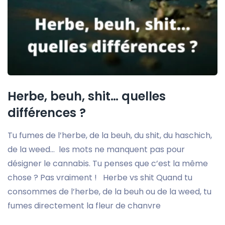
Herbe, beuh, shit… quelles
différences ?
Tu fumes de l’herbe, de la beuh, du shit, du haschich,
de la weed… les mots ne manquent pas pour
désigner le cannabis. Tu penses que c’est la même
chose ? Pas vraiment ! Herbe vs shit Quand tu
consommes de l’herbe, de la beuh ou de la weed, tu
fumes directement la fleur de chanvre