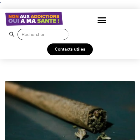
"
Search Button
Search
for:
Contacts utiles