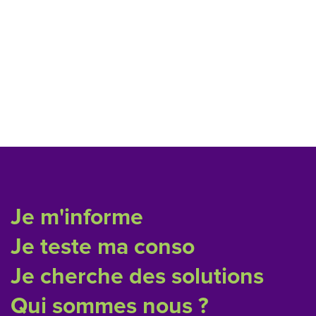
Je m'informe
Je teste ma conso
Je cherche des solutions
Qui sommes nous ?