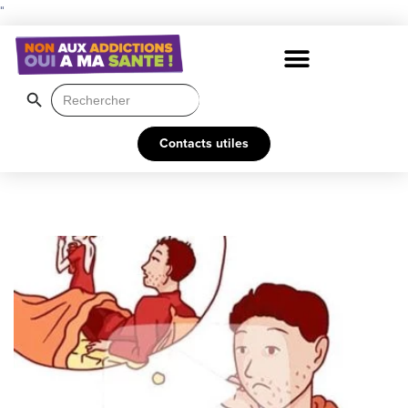
"
Search Button
Search
for:
Contacts utiles