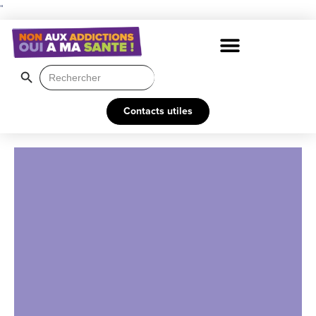
"
Search Button
Search
for:
Contacts utiles