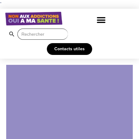
"
Search Button
Search
for:
Contacts utiles