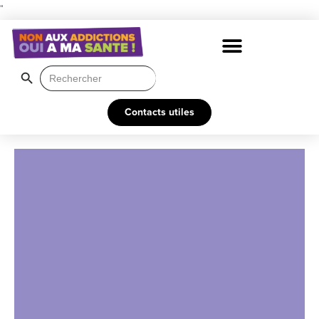
"
Search Button
Search
for:
Contacts utiles