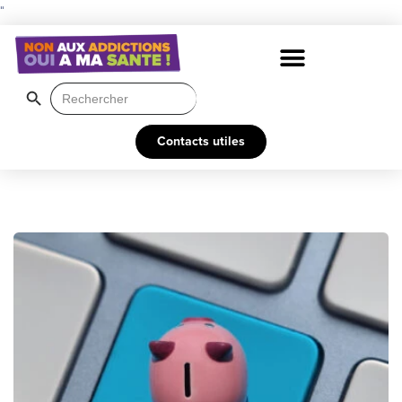
"
Search Button
Search
for:
Contacts utiles