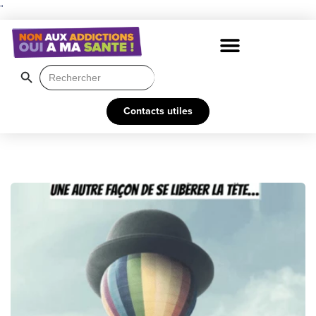
"
Search Button
Search
for:
Contacts utiles