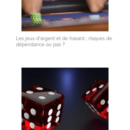
Les jeux d’argent et de hasard : risques de
dépendance ou pas ?