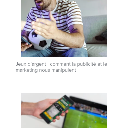
Jeux d’argent : comment la publicité et le
marketing nous manipulent