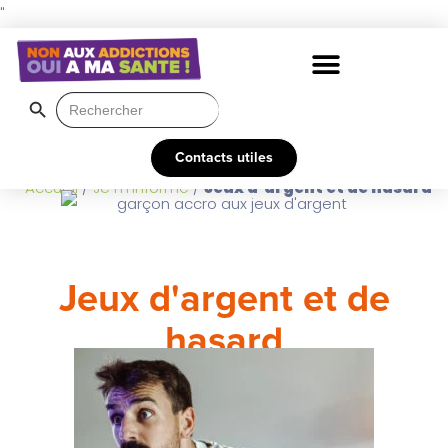
"
Search Button
Search
for:
Contacts utiles
Accueil
/
Je m’informe
/
Jeux d’argent et de hasard
Jeux d'argent et de
hasard