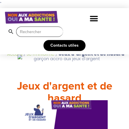
"
Search Button
Search
for:
Contacts utiles
Accueil
/
Je m’informe
/
Jeux d’argent et de hasard
Jeux d'argent et de
hasard