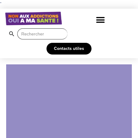
"
Search Button
Search
for:
Contacts utiles