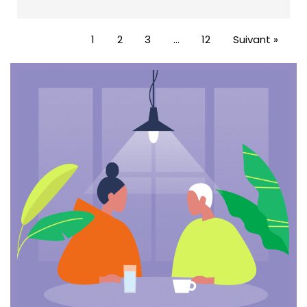
1
2
3
…
12
Suivant »