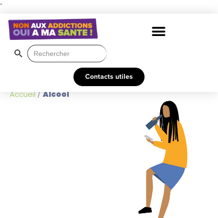
"
Search Button
Search
for:
Contacts utiles
Accueil
/
Alcool