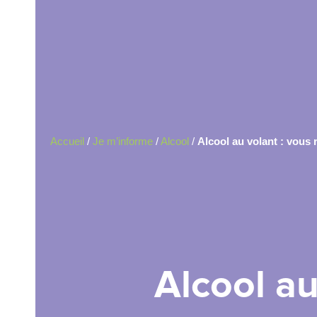
Accueil
/
Je m’informe
/
Alcool
/
Alcool au volant : vous 
Alcool au