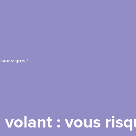
risquez gros !
 volant : vous risq