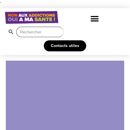
"
Search Button
Search
for:
Contacts utiles