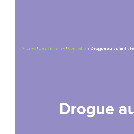
Accueil
/
Je m’informe
/
Cannabis
/
Drogue au volant : le
Drogue au 