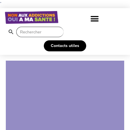
"
Search Button
Search
for:
Contacts utiles