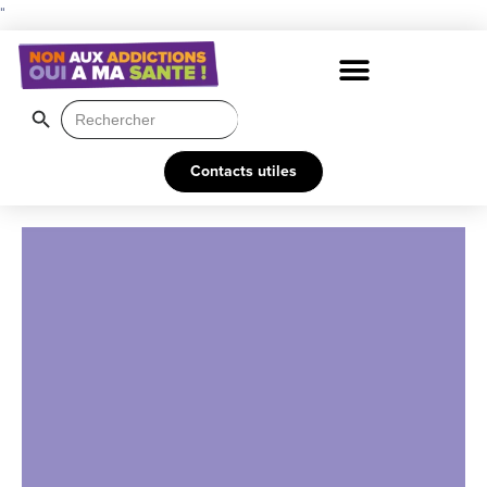
"
Search Button
Search
for:
Contacts utiles