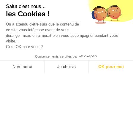
Salut c'est nous...
les Cookies !
On a attendu d'être sûrs que le contenu de
ce site vous intéresse avant de vous
déranger, mais on aimerait bien vous accompagner pendant votre
visite...
C'est OK pour vous ?
Consentements certifiés par
Non merci
Je choisis
OK pour moi
Axeptio consent
Plateforme de Gestion du Consentement : Personnalisez vos Option
Notre plateforme vous permet d'adapter et de gérer vos paramètres de