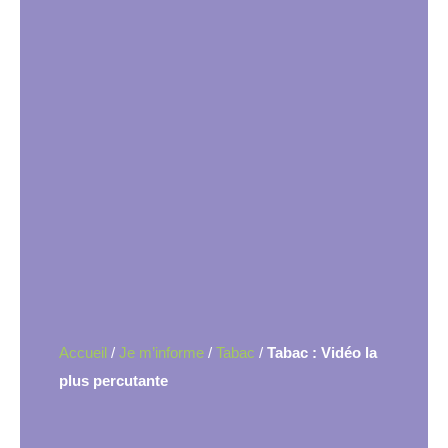
Accueil
/
Je m’informe
/
Tabac
/
Tabac : Vidéo la
plus percutante