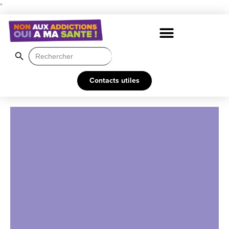
"
Search Button
Search
for:
Contacts utiles