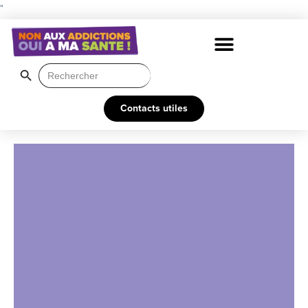
"
Search Button
Search
for:
Contacts utiles