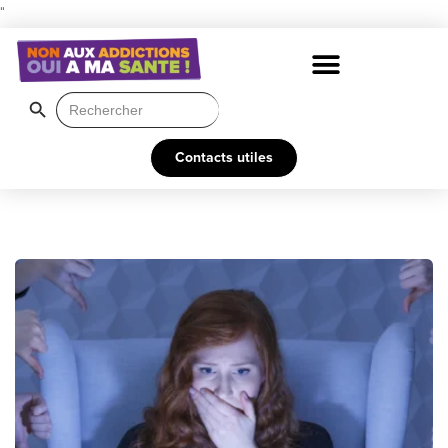
"
Search Button
Search
for:
Contacts utiles