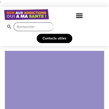
"
Search Button
Search
for:
Contacts utiles