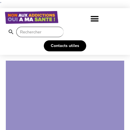
"
Search Button
Search
for:
Contacts utiles