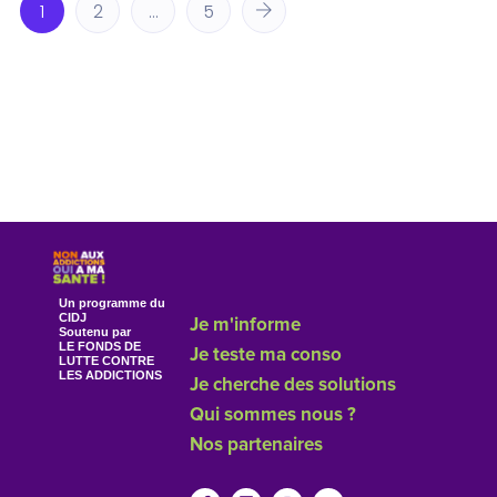
1
2
…
5
Un programme du
CIDJ
Je m'informe
Soutenu par
LE FONDS DE
Je teste ma conso
LUTTE CONTRE
LES ADDICTIONS
Je cherche des solutions
Qui sommes nous ?
Nos partenaires