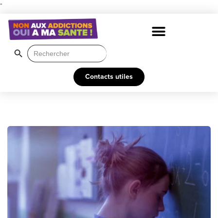
"
Search Button
Search
for:
Contacts utiles