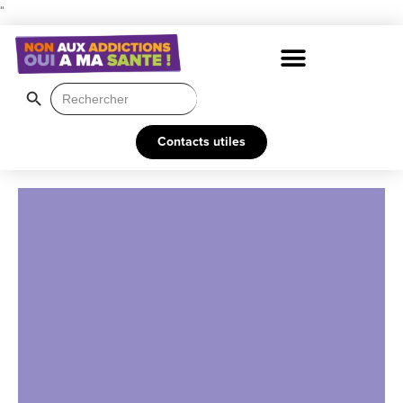
"
Search Button
Search
for:
Contacts utiles