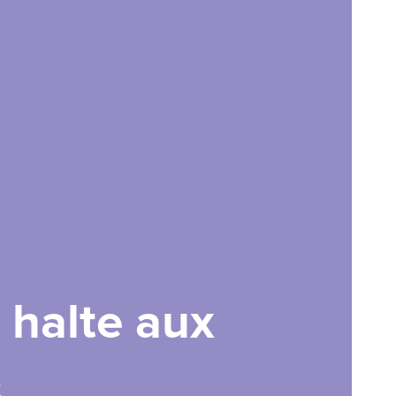
 halte aux
s