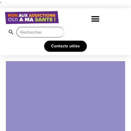
"
Search Button
Search
for:
Contacts utiles