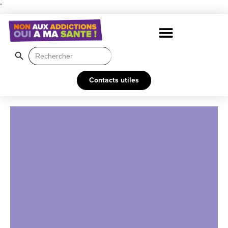
"
Search Button
Search
for:
Contacts utiles